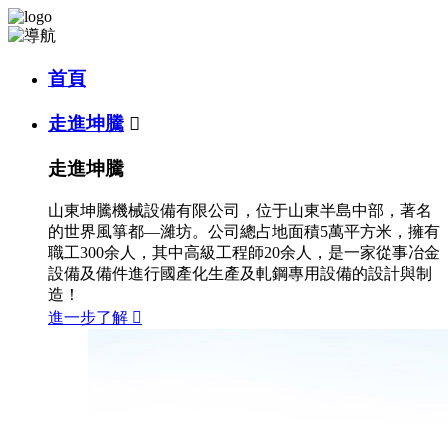
首頁
走進坤騰

走進坤騰
山東坤騰機械設備有限公司，位于山東半島中部，著名
的世界風箏都—濰坊。公司總占地面積5萬平方米，擁有
職工300余人，其中高級工程師20余人，是一家從事冶金
設備及備件進行國產化生產及軋鋼專用設備的設計與制
造！
進一步了解
