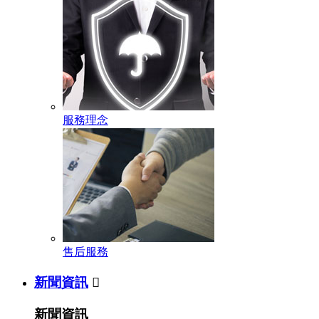
服務理念
售后服務
新聞資訊

新聞資訊