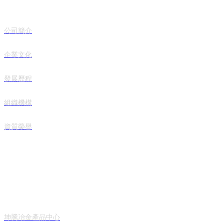
公司簡介
企業文化
發展歷程
組織機構
資質榮譽
產品中心
坤騰冶金產品中心