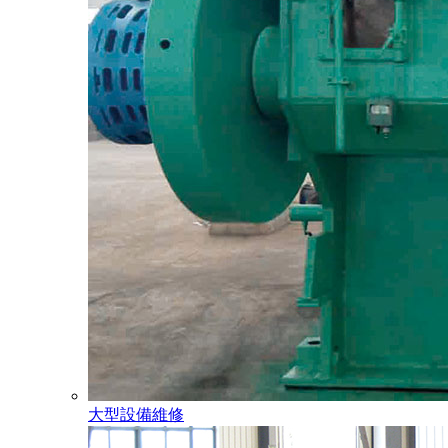
大型設備維修