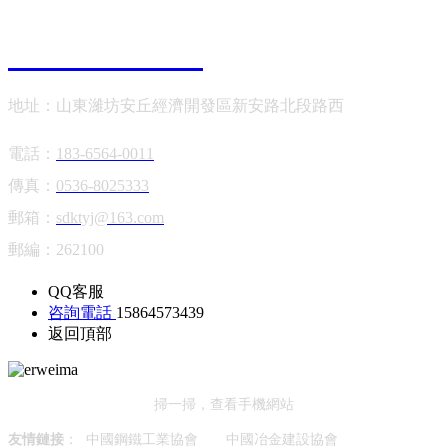
0536- 8025222
地址：山東濰坊安丘經濟開發區新安路北段路西
電話：
183-6564-0011
傳真：
0536-8025333
郵箱：
sdktyj@163.com
郵編：262100
QQ客服
咨詢電話
15864573439
返回頂部
掃一掃，查看手機網站
友情鏈接
：
中國鋼鐵工業協會
中國冶金建設協會