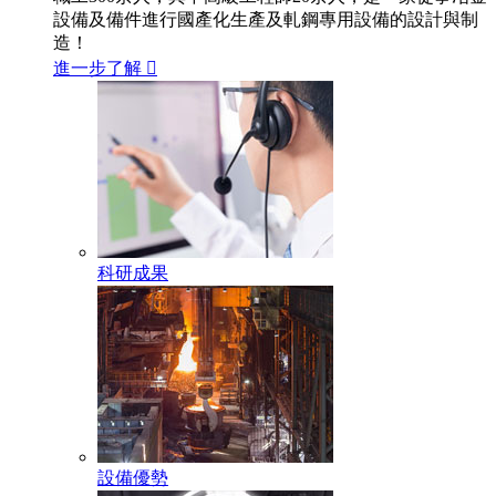
設備及備件進行國產化生產及軋鋼專用設備的設計與制
造！
進一步了解

科研成果
設備優勢