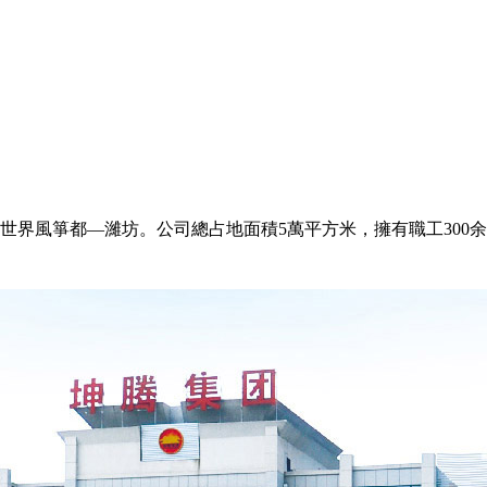
世界風箏都—濰坊。公司總占地面積5萬平方米，擁有職工300