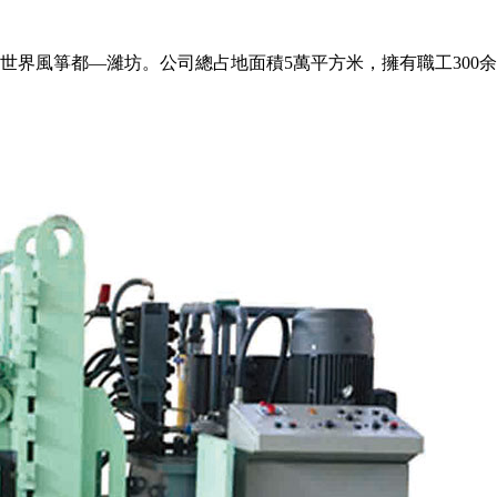
世界風箏都—濰坊。公司總占地面積5萬平方米，擁有職工300