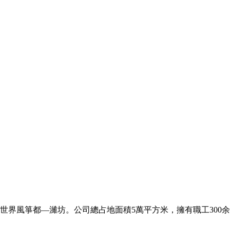
世界風箏都—濰坊。公司總占地面積5萬平方米，擁有職工300