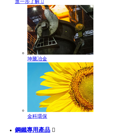
進一步了解

坤騰冶金
金科環保
鋼鐵專用產品
