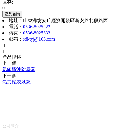
庫存:
0
產品咨詢
地址：山東濰坊安丘經濟開發區新安路北段路西
電話：
0536-8025222
傳真：
0536-8025333
郵箱：
sdktyj@163.com

1
產品描述
上一個
氣箱脈沖除塵器
下一個
氣力輸灰系統
關于我們
公司簡介