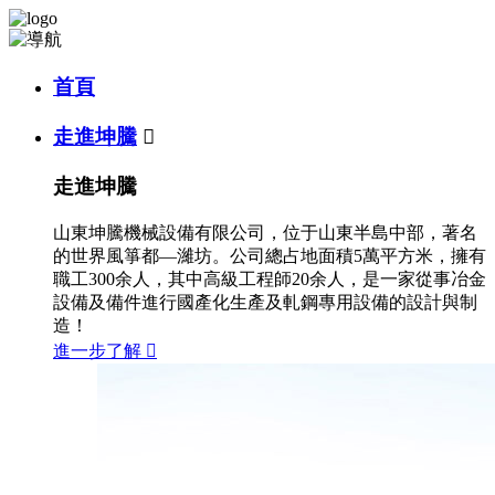
首頁
走進坤騰

走進坤騰
山東坤騰機械設備有限公司，位于山東半島中部，著名
的世界風箏都—濰坊。公司總占地面積5萬平方米，擁有
職工300余人，其中高級工程師20余人，是一家從事冶金
設備及備件進行國產化生產及軋鋼專用設備的設計與制
造！
進一步了解
