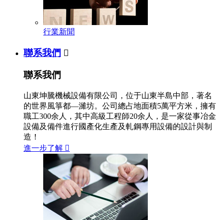
行業新聞
聯系我們

聯系我們
山東坤騰機械設備有限公司，位于山東半島中部，著名
的世界風箏都—濰坊。公司總占地面積5萬平方米，擁有
職工300余人，其中高級工程師20余人，是一家從事冶金
設備及備件進行國產化生產及軋鋼專用設備的設計與制
造！
進一步了解
