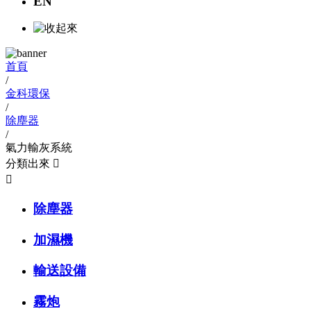
EN
首頁
/
金科環保
/
除塵器
/
氣力輸灰系統
分類出來


除塵器
加濕機
輸送設備
霧炮