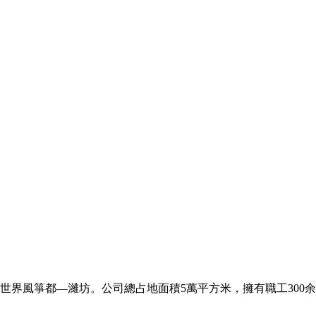
世界風箏都—濰坊。公司總占地面積5萬平方米，擁有職工300