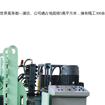
世界風箏都—濰坊。公司總占地面積5萬平方米，擁有職工300