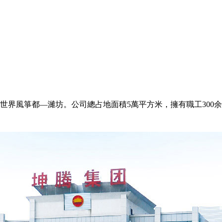
世界風箏都—濰坊。公司總占地面積5萬平方米，擁有職工300