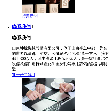
行業新聞
聯系我們

聯系我們
山東坤騰機械設備有限公司，位于山東半島中部，著名
的世界風箏都—濰坊。公司總占地面積5萬平方米，擁有
職工300余人，其中高級工程師20余人，是一家從事冶金
設備及備件進行國產化生產及軋鋼專用設備的設計與制
造！
進一步了解
