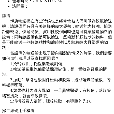
發布時間：
2019-12-11 07:54
訪問量：
詳情
螺旋輸送機在有些時候也是經常會被人們叫做為絞龍輸送
機；該設備同時具有著這樣的幾大優勢：輸送能力較強、輸送
距離較遠、快遞簡便、實用性較強同時也是可持續輸送物料的
設備；同時該設備也是可以輸送一些粉狀和顆粒狀的物料，但
是不能輸送一些較為粘性和纏繞性以及顆粒較大且堅硬的物
料；
當設備的輸送帶出現了縱向撕裂的情況的時候，我們需要
如何進行處理以及查找原因呢？
1.托輥缺損，托輥架造成劃傷。
2.輸送帶嚴重跑偏后被機架掛住，是一種較為普遍的情
況。
3.振動沖擊引起緊固件松動和脫落，造成落煤管襯板、導
料板等墜落。
4.如果物料內混入異物，一旦異物堅硬，有棱角，落煤管
堵塞擠死，就會導致撕裂。
5.清掃器卷入滾筒，螺栓松動，有彈跳的先兆。
掃二維碼用手機看